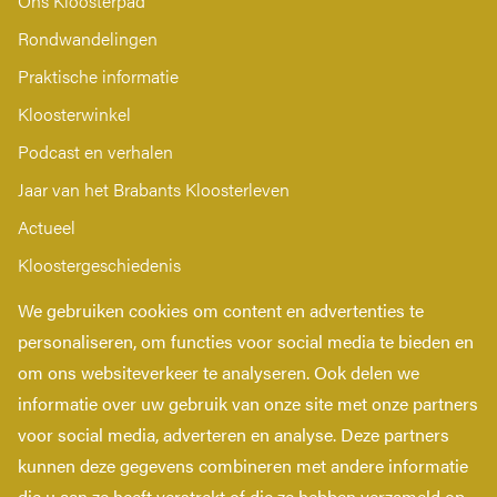
Ons Kloosterpad
Rondwandelingen
Praktische informatie
Kloosterwinkel
Podcast en verhalen
Jaar van het Brabants Kloosterleven
Actueel
Kloostergeschiedenis
Nieuwsbrief
We gebruiken cookies om content en advertenties te
Contact
personaliseren, om functies voor social media te bieden en
om ons websiteverkeer te analyseren. Ook delen we
Privacy verklaring
informatie over uw gebruik van onze site met onze partners
Toegankelijkheidsverklaring
voor social media, adverteren en analyse. Deze partners
kunnen deze gegevens combineren met andere informatie
die u aan ze heeft verstrekt of die ze hebben verzameld op