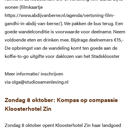
JAAR VAN HET BRABANTS KLOOSTERLEVEN
wonen (filmkaartje
Home
https://www.abdijvanberne.nl/agenda/vertoning-film-
Ons Kloosterpad
gandhi-in-abdij-van-berne/). We pakken de bus terug. Een
goede wandelconditie is voorwaarde voor deelname. Neem
Rondwandelingen
voldoende eten en drinken mee. Bijdrage deelnemers €15,-
Praktische informatie
De opbrengst van de wandeling komt ten goede aan de
Kloosterwinkel
koffie-to-go uitgifte voor daklozen van het Stadsklooster
Podcast en verhalen
Meer informatie/ inschrijven
MEER BRABANTS KLOOSTERLEVEN
via olga@studiosamenleving.nl
Jaar van het Brabants Kloosterleven
Actueel
Zondag 8 oktober:
Kompas op compassie
Kloostergeschiedenis
Kloosterhotel Zin
Nieuwsbrief
Contact
Zondag 8 oktober opent Kloosterhotel Zin haar landgoed