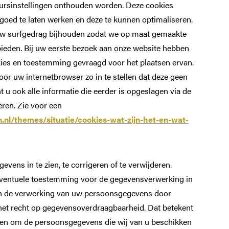
eursinstellingen onthouden worden. Deze cookies
oed te laten werken en deze te kunnen optimaliseren.
uw surfgedrag bijhouden zodat we op maat gemaakte
ieden. Bij uw eerste bezoek aan onze website hebben
kies en toestemming gevraagd voor het plaatsen ervan.
or uw internetbrowser zo in te stellen dat deze geen
 u ook alle informatie die eerder is opgeslagen via de
eren. Zie voor een
en.nl/themes/situatie/cookies-wat-zijn-het-en-wat-
vens in te zien, te corrigeren of te verwijderen.
eventuele toestemming voor de gegevensverwerking in
en de verwerking van uw persoonsgegevens door
het recht op gegevensoverdraagbaarheid. Dat betekent
MEER BRABANTS KLOOSTERLEVEN
enen om de persoonsgegevens die wij van u beschikken