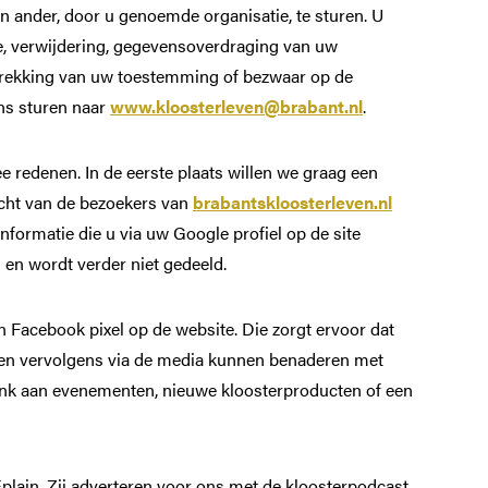
Jaar van het Brabants
n ander, door u genoemde organisatie, te sturen. U
ie, verwijdering, gegevensoverdraging van uw
Kloosterleven
trekking van uw toestemming of bezwaar op de
ns sturen naar
Actueel
www.kloosterleven@brabant.nl
.
Kloostergeschiedenis
 redenen. In de eerste plaats willen we graag een
lacht van de bezoekers van
brabantskloosterleven.nl
Nieuwsbrief
formatie die u via uw Google profiel op de site
Contact
m en wordt verder niet gedeeld.
Privacy verklaring
Facebook pixel op de website. Die zorgt ervoor dat
en vervolgens via de media kunnen benaderen met
Toegankelijkheidsverklaring
enk aan evenementen, nieuwe kloosterproducten of een
plain. Zij adverteren voor ons met de kloosterpodcast