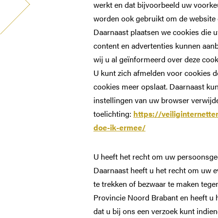
werkt en dat bijvoorbeeld uw voork
worden ook gebruikt om de website g
Daarnaast plaatsen we cookies die 
content en advertenties kunnen aanb
wij u al geïnformeerd over deze coo
U kunt zich afmelden voor cookies do
cookies meer opslaat. Daarnaast kunt
instellingen van uw browser verwijd
toelichting:
https://veiliginternett
doe-ik-ermee/
U heeft het recht om uw persoonsgege
Daarnaast heeft u het recht om uw 
te trekken of bezwaar te maken teg
Provincie Noord Brabant en heeft u 
JAAR VAN HET BRABANTS KLOOSTERLEVEN
dat u bij ons een verzoek kunt indi