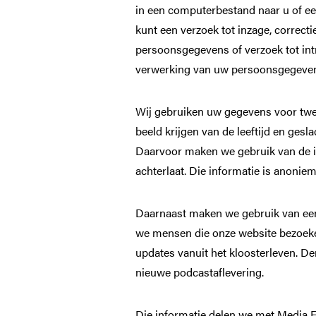
Home
in een computerbestand naar u of ee
kunt een verzoek tot inzage, correct
Ons Kloosterpad
persoonsgegevens of verzoek tot in
verwerking van uw persoonsgegeve
Rondwandelingen
Praktische informatie
Wij gebruiken uw gegevens voor twee
beeld krijgen van de leeftijd en ges
Kloosterwinkel
Daarvoor maken we gebruik van de in
achterlaat. Die informatie is anonie
Podcast en verhalen
Daarnaast maken we gebruik van een 
we mensen die onze website bezoek
updates vanuit het kloosterleven. D
nieuwe podcastaflevering.
Die informatie delen we met Media E