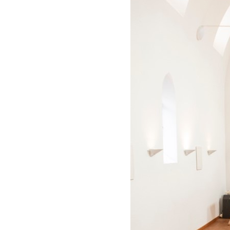
JAAR VAN HET BRABANTS KLOOSTERLEVEN
Home
Ons Kloosterpad
Rondwandelingen