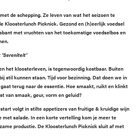
met de schepping. Ze leven van wat het seizoen te
de Kloosterlunch Picknick. Gezond en (h)eerlijk voedsel
rabant met vruchten van het toekomstige voedselbos en
nen.
‘Sereniteit’
nen het kloosterleven, is tegenwoordig kostbaar. Buiten
j stil kunnen staan. Tijd voor bezinning. Dat doen we in
’ gaat terug naar de essentie. Hoe smaakt, ruikt en klinkt
ust van smaak, geur, vorm en geluid?
tart volgt in stilte appetizers van fruitige & kruidige wijn
e met salade. In een korte vertelling kom je meer te
zame productie. De Kloosterlunch Picknick sluit af met