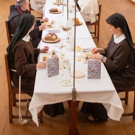
Kloostergeschiedenis
Nieuwsbrief
Contact
Privacy verklaring
Toegankelijkheidsverklaring