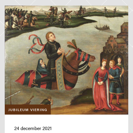
MEER BRABANTS KLOOSTERLEVEN
Jaar van het Brabants Kloosterleven
Actueel
Kloostergeschiedenis
Nieuwsbrief
Contact
Privacy verklaring
Toegankelijkheidsverklaring
JUBILEUM VIERING
24 december 2021