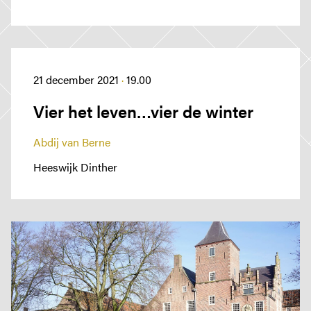
Podcast en verhalen
BELEVEN EN VERBLIJVEN
PROEVEN EN AMBACHT
MEER BRABANTS KLOOSTERLEVEN
Jaar van het Brabants Kloosterleven
21 december 2021
·
19.00
Actueel
Vier het leven…vier de winter
Kloostergeschiedenis
Nieuwsbrief
Abdij van Berne
Contact
Heeswijk Dinther
Privacy verklaring
Toegankelijkheidsverklaring