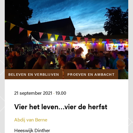
BELEVEN EN VERBLIJVEN
PROEVEN EN AMBACHT
JAAR VAN HET BRABANTS KLOOSTERLEVEN
Home
21 september 2021
·
19.00
Ons Kloosterpad
Vier het leven…vier de herfst
Rondwandelingen
Praktische informatie
Abdij van Berne
Kloosterwinkel
Heeswijk Dinther