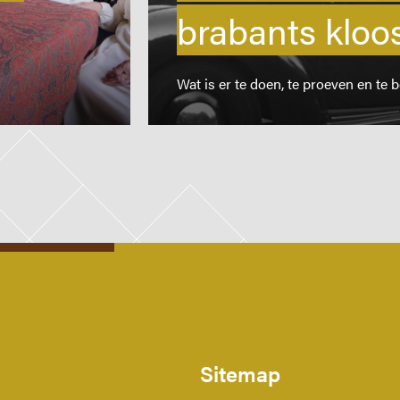
Contact
brabants kloo
Privacy verklaring
Wat is er te doen, te proeven en te 
Toegankelijkheidsverklaring
Sitemap