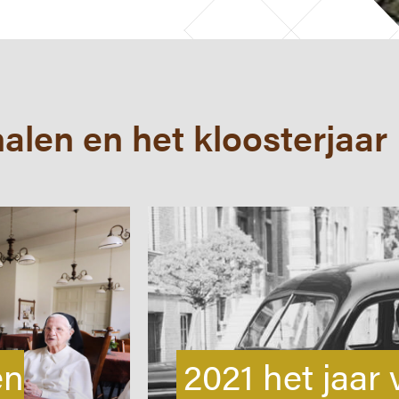
alen en het kloosterjaar
MEER BRABANTS KLOOSTERLEVEN
Jaar van het Brabants
Kloosterleven
Actueel
Kloostergeschiedenis
en
2021 het jaar 
Nieuwsbrief