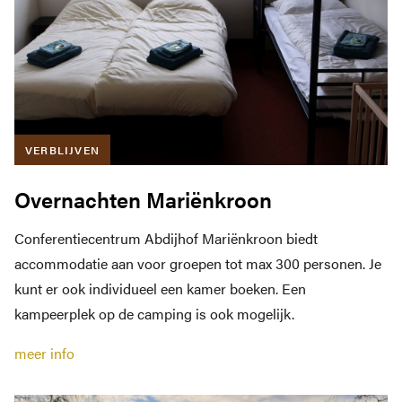
MEER BRABANTS KLOOSTERLEVEN
Jaar van het Brabants Kloosterleven
Actueel
Kloostergeschiedenis
Nieuwsbrief
VERBLIJVEN
Contact
Privacy verklaring
Overnachten Mariënkroon
Toegankelijkheidsverklaring
Conferentiecentrum Abdijhof Mariënkroon biedt
accommodatie aan voor groepen tot max 300 personen. Je
kunt er ook individueel een kamer boeken. Een
kampeerplek op de camping is ook mogelijk.
meer info