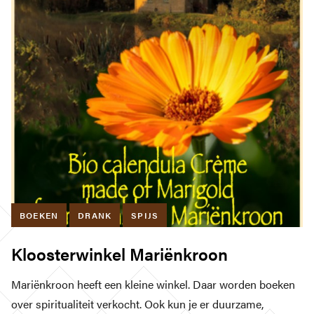
BOEKEN
DRANK
SPIJS
Kloosterwinkel Mariënkroon
Mariënkroon heeft een kleine winkel. Daar worden boeken
over spiritualiteit verkocht. Ook kun je er duurzame,