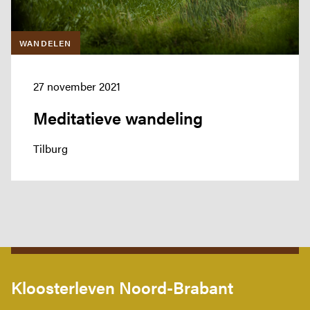
Jaar van het Brabants Kloosterleven
Actueel
WANDELEN
Kloostergeschiedenis
Nieuwsbrief
27 november 2021
Contact
Meditatieve wandeling
Privacy verklaring
Toegankelijkheidsverklaring
Tilburg
Kloosterleven Noord-Brabant