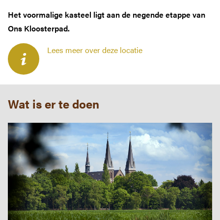
Het voormalige kasteel ligt aan de negende etappe van
Ons Kloosterpad.
Lees meer over deze locatie
JAAR VAN HET BRABANTS KLOOSTERLEVEN
Wat is er te doen
Home
Ons Kloosterpad
Rondwandelingen
Praktische informatie
Kloosterwinkel
Podcast en verhalen
MEER BRABANTS KLOOSTERLEVEN